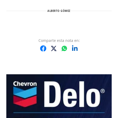
ALBERTO GÓMEZ
Comparte
esta nota
en: