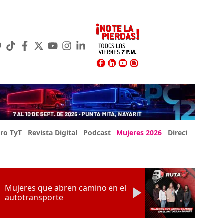
ro TyT
Revista Digital
Podcast
Mujeres 2026
Directorio Exp
Mujeres que abren camino en el
autotransporte