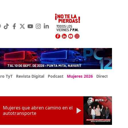
ro TyT
Revista Digital
Podcast
Mujeres 2026
Directorio Exp
Mujeres que abren camino en el
autotransporte