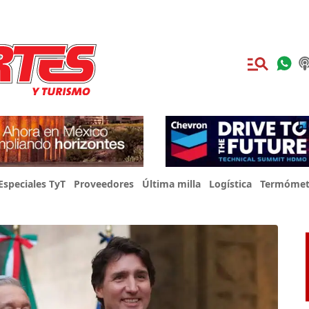
Especiales TyT
Proveedores
Última milla
Logística
Termómet