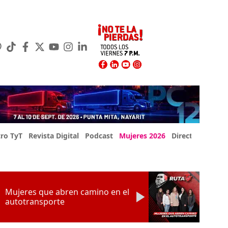
ro TyT
Revista Digital
Podcast
Mujeres 2026
Directorio Exp
Mujeres que abren camino en el
autotransporte