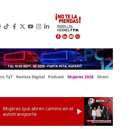
ro TyT
Revista Digital
Podcast
Mujeres 2026
Directorio Exp
Mujeres que abren camino en el
autotransporte