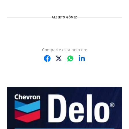
ALBERTO GÓMEZ
Comparte
esta nota
en: