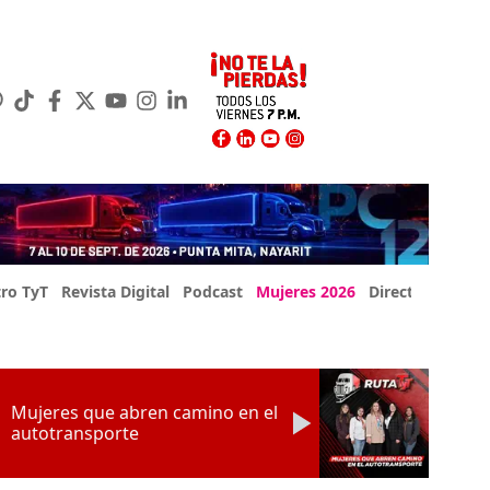
ro TyT
Revista Digital
Podcast
Mujeres 2026
Directorio Exp
Mujeres que abren camino en el
autotransporte