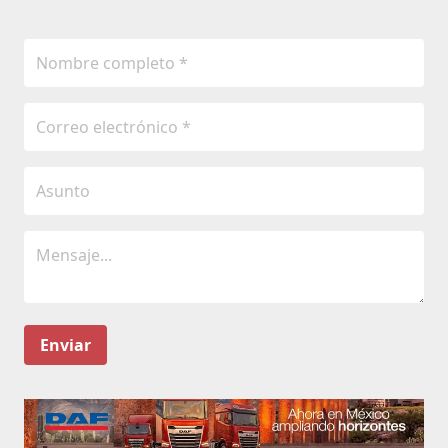
Enviar
Oficinas Revista Transportes y Turismo
Emiliano Zapata No.13 oficinas 9 y 10. 5to piso. San