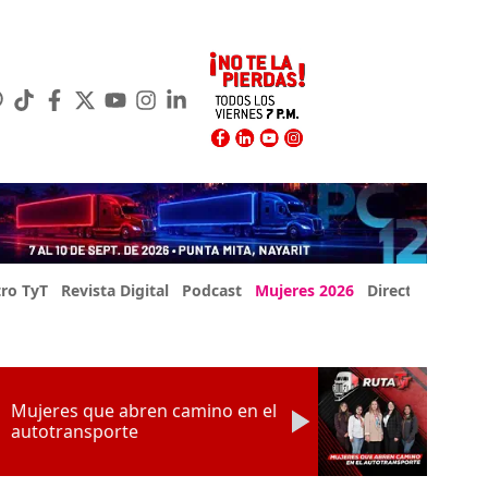
ro TyT
Revista Digital
Podcast
Mujeres 2026
Directorio Exp
Mujeres que abren camino en el
autotransporte