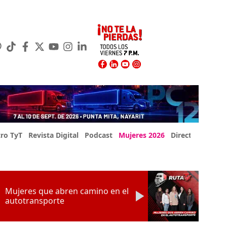
ro TyT
Revista Digital
Podcast
Mujeres 2026
Directorio Exp
Mujeres que abren camino en el
autotransporte