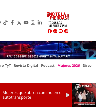
ro TyT
Revista Digital
Podcast
Mujeres 2026
Directorio Exp
Mujeres que abren camino en el
autotransporte