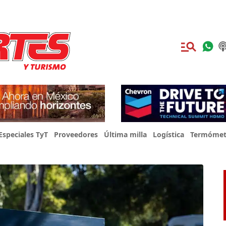
Especiales TyT
Proveedores
Última milla
Logística
Termómet