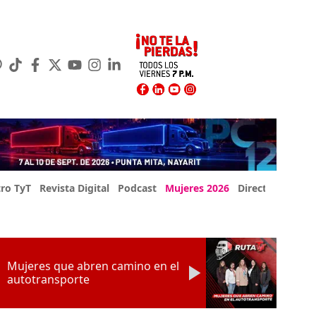
ro TyT
Revista Digital
Podcast
Mujeres 2026
Directorio Exp
Mujeres que abren camino en el
autotransporte