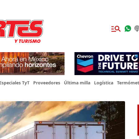
Especiales TyT
Proveedores
Última milla
Logística
Termómet