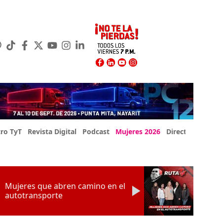
ro TyT
Revista Digital
Podcast
Mujeres 2026
Directorio Exp
Mujeres que abren camino en el
autotransporte