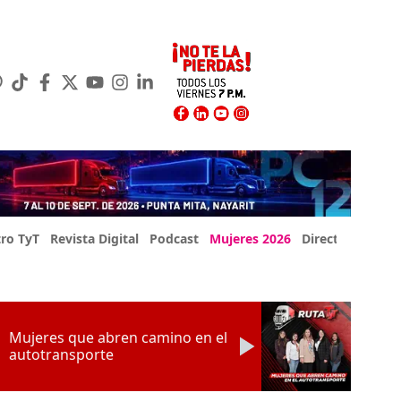
ro TyT
Revista Digital
Podcast
Mujeres 2026
Directorio Exp
Mujeres que abren camino en el
autotransporte