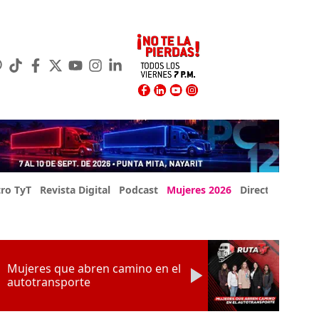
ro TyT
Revista Digital
Podcast
Mujeres 2026
Directorio Exp
Mujeres que abren camino en el
autotransporte