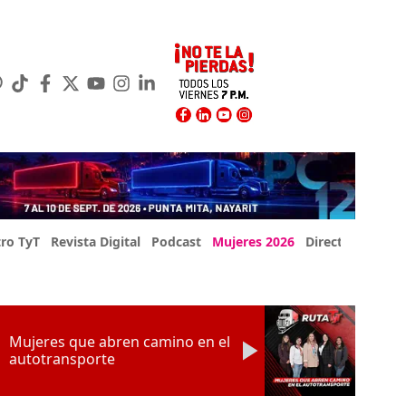
ro TyT
Revista Digital
Podcast
Mujeres 2026
Directorio Exp
Mujeres que abren camino en el
autotransporte