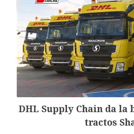
DHL Supply Chain da la 
tractos Sh