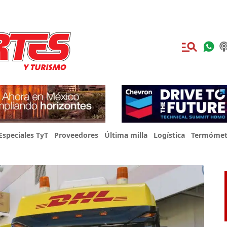
Especiales TyT
Proveedores
Última milla
Logística
Termómet