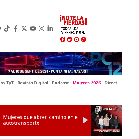
ro TyT
Revista Digital
Podcast
Mujeres 2026
Directorio Exp
Mujeres que abren camino en el
autotransporte