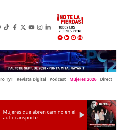
ro TyT
Revista Digital
Podcast
Mujeres 2026
Directorio Exp
Mujeres que abren camino en el
autotransporte