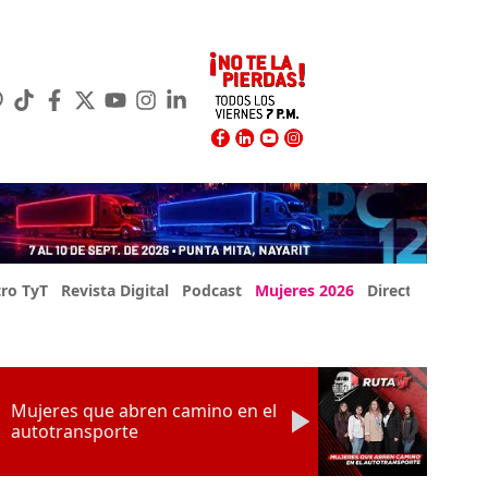
ro TyT
Revista Digital
Podcast
Mujeres 2026
Directorio Exp
Mujeres que abren camino en el
autotransporte