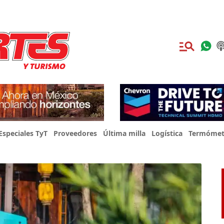
Especiales TyT
Proveedores
Última milla
Logística
Termómet