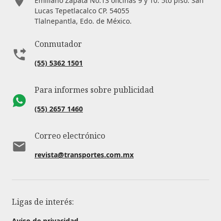
Emiliano Zapata No.13 oficinas 9 y 10. 5to piso. San
Lucas Tepetlacalco CP. 54055
Tlalnepantla, Edo. de México.
Conmutador
(55) 5362 1501
Para informes sobre publicidad
(55) 2657 1460
Correo electrónico
revista@transportes.com.mx
Ligas de interés:
Aviso de privacidad