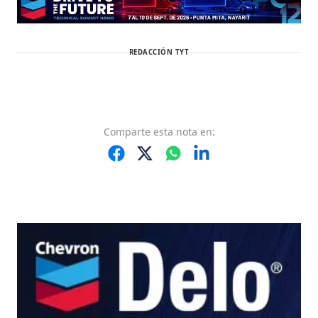
REDACCIÓN TYT
Comparte
esta nota
en: