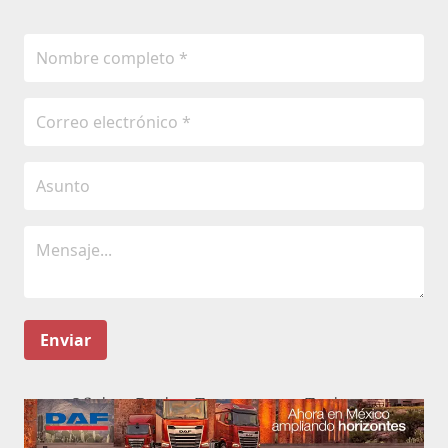
Enviar
Oficinas Revista Transportes y Turismo
Emiliano Zapata No.13 oficinas 9 y 10. 5to piso. San