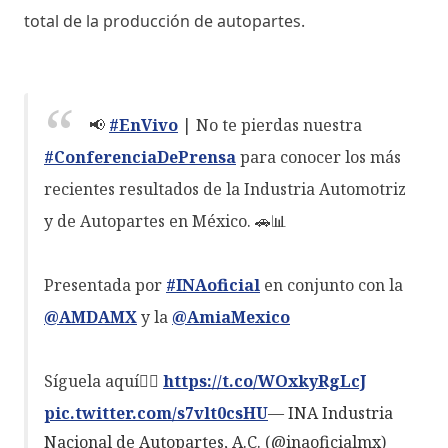
total de la producción de autopartes.
📢
#EnVivo
| No te pierdas nuestra
#ConferenciaDePrensa
para conocer los más
recientes resultados de la Industria Automotriz
y de Autopartes en México. 🚗📊
Presentada por
#INAoficial
en conjunto con la
@AMDAMX
y la
@AmiaMexico
Síguela aquí👉🏼
https://t.co/WOxkyRgLcJ
pic.twitter.com/s7vlt0csHU
— INA Industria
Nacional de Autopartes, A.C. (@inaoficialmx)