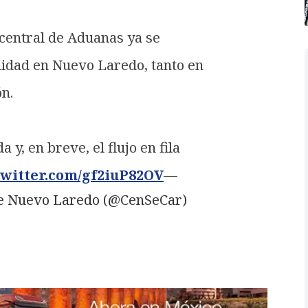
central de Aduanas ya se
idad en Nuevo Laredo, tanto en
n.
y, en breve, el flujo en fila
twitter.com/gf2iuP82OV
—
 de Nuevo Laredo (@CenSeCar)