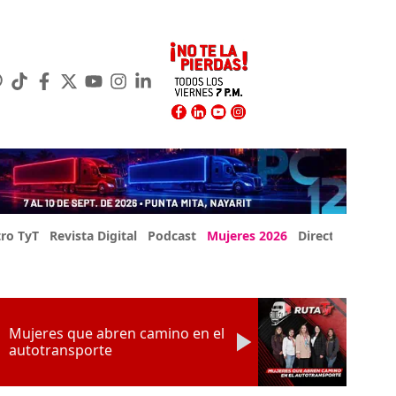
ro TyT
Revista Digital
Podcast
Mujeres 2026
Directorio Exp
Mujeres que abren camino en el
autotransporte