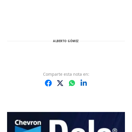
ALBERTO GÓMEZ
Comparte
esta nota
en: