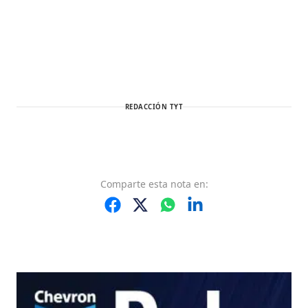
REDACCIÓN TYT
Comparte
esta nota
en: