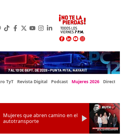
ro TyT
Revista Digital
Podcast
Mujeres 2026
Directorio Exp
Mujeres que abren camino en el
autotransporte