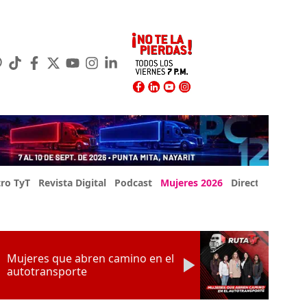
ro TyT
Revista Digital
Podcast
Mujeres 2026
Directorio Exp
Mujeres que abren camino en el
autotransporte