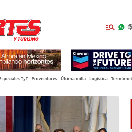
Especiales TyT
Proveedores
Última milla
Logística
Termómet