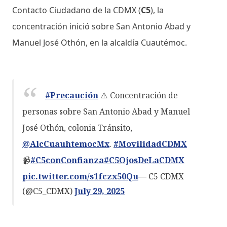
Contacto Ciudadano de la CDMX (
C5
), la
concentración inició sobre San Antonio Abad y
Manuel José Othón, en la alcaldía Cuautémoc.
#Precaución
⚠️ Concentración de
personas sobre San Antonio Abad y Manuel
José Othón, colonia Tránsito,
@AlcCuauhtemocMx
.
#MovilidadCDMX
📹
#C5conConfianza
#C5OjosDeLaCDMX
pic.twitter.com/s1fczx50Qu
— C5 CDMX
(@C5_CDMX)
July 29, 2025