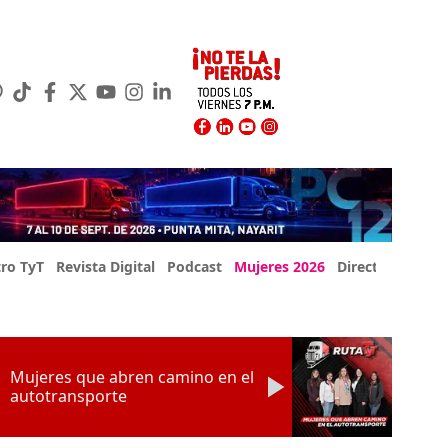
ro TyT
Revista Digital
Podcast
Mujeres 2026
Directorio Exp
Mujeres que abren camino en el
autotransporte