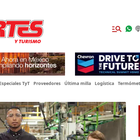
Especiales TyT
Proveedores
Última milla
Logística
Termómet