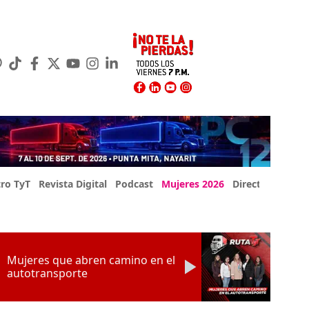
ro TyT
Revista Digital
Podcast
Mujeres 2026
Directorio Exp
Mujeres que abren camino en el
autotransporte