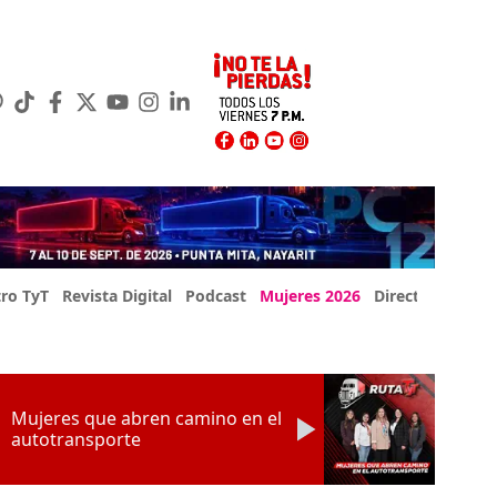
ro TyT
Revista Digital
Podcast
Mujeres 2026
Directorio Exp
Mujeres que abren camino en el
autotransporte