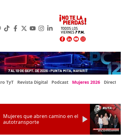
ro TyT
Revista Digital
Podcast
Mujeres 2026
Directorio Exp
Mujeres que abren camino en el
autotransporte