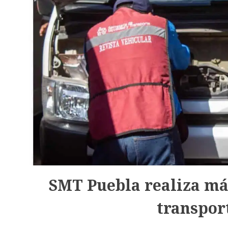
SMT Puebla realiza más
transpor