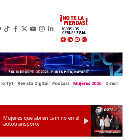
ro TyT
Revista Digital
Podcast
Mujeres 2026
Directorio Exp
Mujeres que abren camino en el
autotransporte