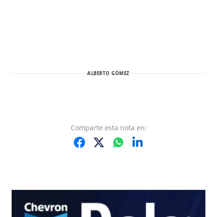
ALBERTO GÓMEZ
Comparte
esta nota
en: