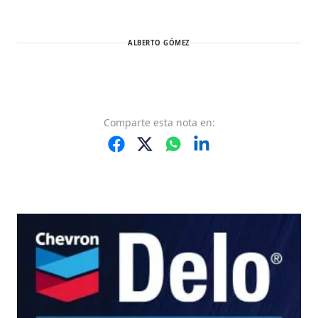
ALBERTO GÓMEZ
Comparte
esta nota
en: