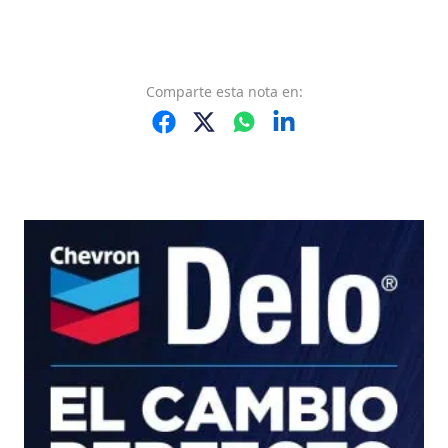
Comparte
esta nota
en: