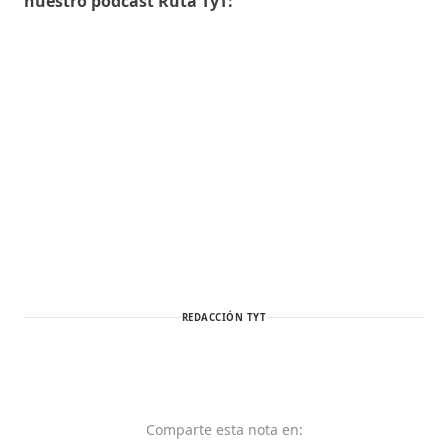
nuestro podcast Ruta TyT:
REDACCIÓN TYT
Comparte
esta nota
en: