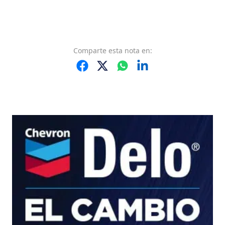
Comparte
esta nota
en: