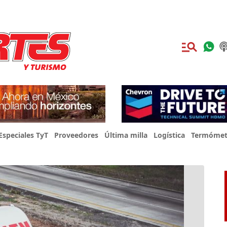
Especiales TyT
Proveedores
Última milla
Logística
Termómet