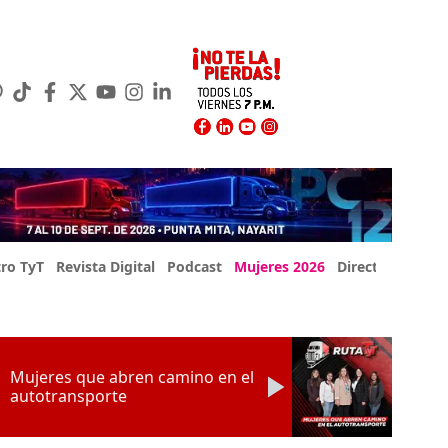
ro TyT
Revista Digital
Podcast
Mujeres 2026
Directorio Exp
Mujeres que abren camino en el
autotransporte