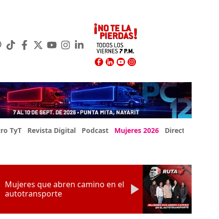
ro TyT
Revista Digital
Podcast
Mujeres 2026
Directorio Exp
Mujeres que abren camino en el
autotransporte