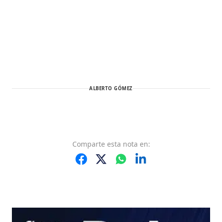
ALBERTO GÓMEZ
Comparte
esta nota
en: