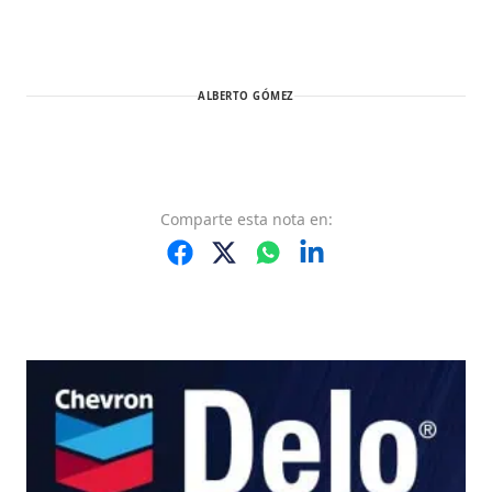
ALBERTO GÓMEZ
Comparte
esta nota
en: