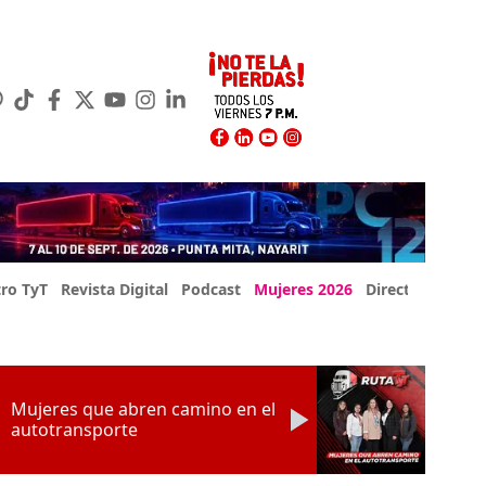
ro TyT
Revista Digital
Podcast
Mujeres 2026
Directorio Exp
Mujeres que abren camino en el
autotransporte