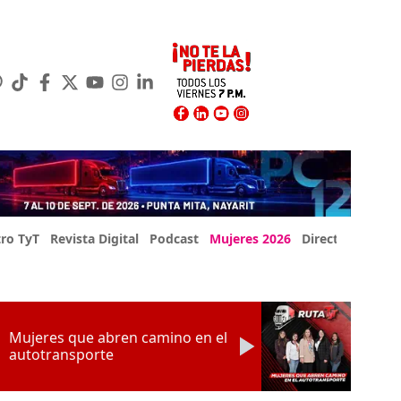
ro TyT
Revista Digital
Podcast
Mujeres 2026
Directorio Exp
Mujeres que abren camino en el
autotransporte